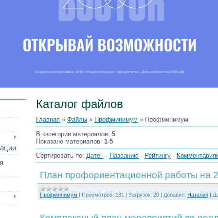
Каталог файлов
Главная
»
Файлы
»
Профминимум
» Профминимум
В категории материалов
:
5
Показано материалов
:
1-5
зации
Сортировать по
:
Дате
·
Названию
·
Рейтингу
·
Комментария
я
План профориентационной работы на 2
Профминимум
|
Просмотров:
131
|
Загрузок:
20
|
Добавил:
Наталия
|
Да
Комплексный план мероприятий по реа