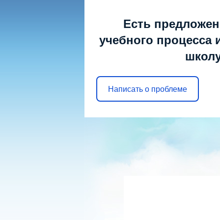
Суббота, 08.08
Есть предложен
учебного процесса и
школу
МОБУ ООШ 
г. Арсеньев
Написать о проблеме