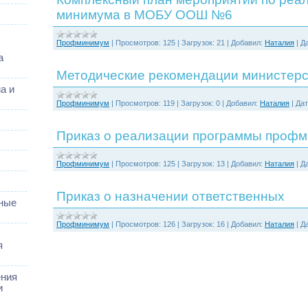
минимума в МОБУ ООШ №6
Профминимум
|
Просмотров:
125
|
Загрузок:
21
|
Добавил:
Наталия
|
Да
а
Методические рекомендации министер
а и
Профминимум
|
Просмотров:
119
|
Загрузок:
0
|
Добавил:
Наталия
|
Дат
Приказ о реализации программы проф
Профминимум
|
Просмотров:
125
|
Загрузок:
13
|
Добавил:
Наталия
|
Да
Приказ о назначении ответственных
ные
Профминимум
|
Просмотров:
126
|
Загрузок:
16
|
Добавил:
Наталия
|
Да
я
ения
и