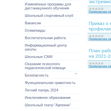
экстреми
Изменённые програмы для
дистаницонного обучения
Профилактика те
Школьный спортивный клуб
Приказ о 
Вакансии
профилак
Олимпиады
Воспитательная работа
Профилактика те
Информационный центр
школы
План раб
на 2021-2
Школьные СМИ
Оказание психолого-
Профилактика те
педагогической помощи
Безопасность
Функциональная грамотность
Летний лагерь 2024
Инклюзивное образование
Школьный театр "Арлекин"