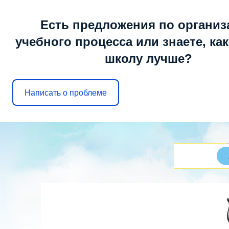
Воскресенье, 09.08.2026, 15:40
Есть предложения по организ
учебного процесса или знаете, ка
школу лучше?
МОБУ ООШ № 6
г. Арсеньев
Написать о проблеме