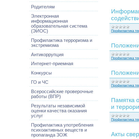
Родителям
Информац
Электронная
содейств
информационная
образовательная система
(ЭИОС)
Профилактика те
Профилактика терроризма и
Положени
экстремизма
Антикоррупция
Профилактика те
Интернет-приемная
Положени
Конкурсы
ГО и ЧС
Профилактика те
Всероссийские проверочные
работы (ВПР)
Памятка 
Результаты независимой
и террор
оценки качества оказания
услуг
Профилактика те
Профилактика употребления
психоактивных веществ и
Акты све
пропаганда ЗОЖ