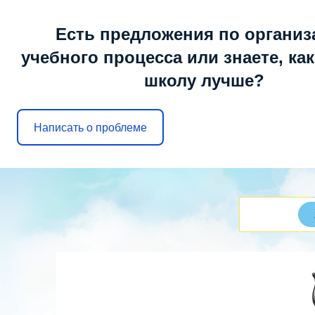
Суббота, 08.08.2026, 22:28
Есть предложения по организ
учебного процесса или знаете, ка
школу лучше?
МОБУ ООШ № 6
г. Арсеньев
Написать о проблеме