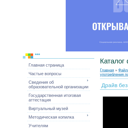
***
Каталог
Главная страница
Главная
»
Файл
Частые вопросы
употребления п
Сведения об
Драйв без
образовательной организации
Государственная итоговая
аттестация
Виртуальный музей
Методическая копилка
Учителям