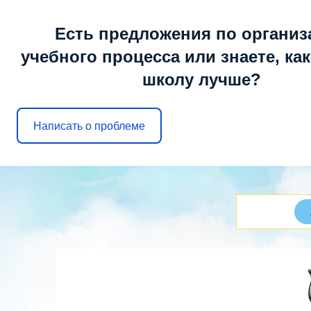
Понедельник, 10.08.2026, 07:50
Есть предложения по организ
учебного процесса или знаете, ка
школу лучше?
МОБУ ООШ № 6
г. Арсеньев
Написать о проблеме