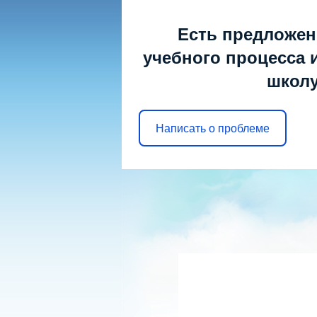
Пятница, 07.08
Есть предложен
учебного процесса и
школу
МОБУ ООШ 
г. Арсеньев
Написать о проблеме