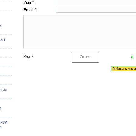
Имя *:
Email *:
а
а и
Код *:
ные
я
ения
и