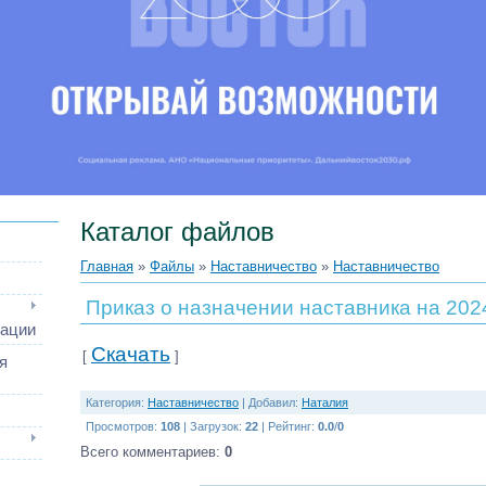
Каталог файлов
Главная
»
Файлы
»
Наставничество
»
Наставничество
Приказ о назначении наставника на 2024
зации
Скачать
[
]
я
Категория
:
Наставничество
|
Добавил
:
Наталия
Просмотров
:
108
|
Загрузок
:
22
|
Рейтинг
:
0.0
/
0
Всего комментариев
:
0