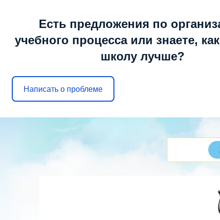
Суббота, 08.08.2026, 20:05
Есть предложения по организ
учебного процесса или знаете, ка
школу лучше?
МОБУ ООШ № 6
г. Арсеньев
Написать о проблеме