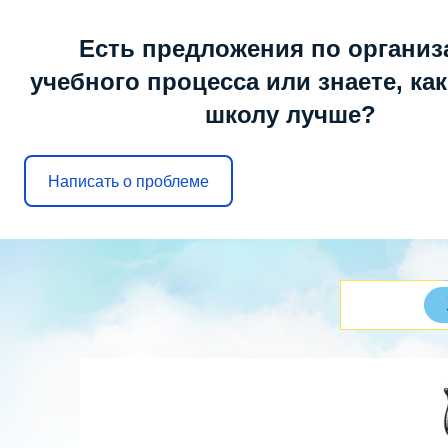
Четверг, 06.08.2026, 17:57
Есть предложения по организ
учебного процесса или знаете, ка
школу лучше?
МОБУ ООШ № 6
г. Арсеньев
Написать о проблеме